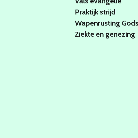
Vals evangelie
Praktijk strijd
Wapenrusting God
Ziekte en genezing