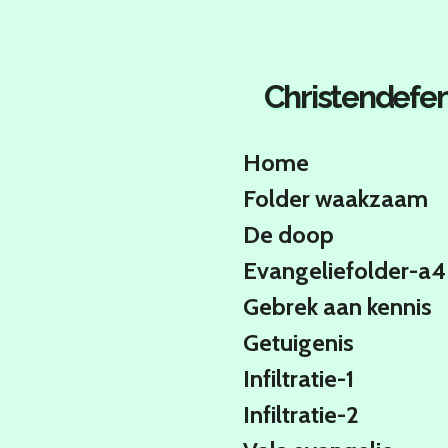
Ga
direct
naar
de
Christendefen
hoofdinhoud
Home
Folder waakzaam
De doop
Evangeliefolder-a4
Gebrek aan kennis
Getuigenis
Infiltratie-1
Infiltratie-2