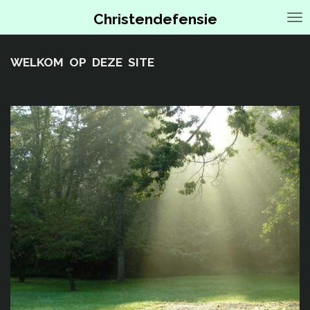
Ga
Christendefensie
direct
naar
de
WELKOM OP DEZE SITE
hoofdinhoud